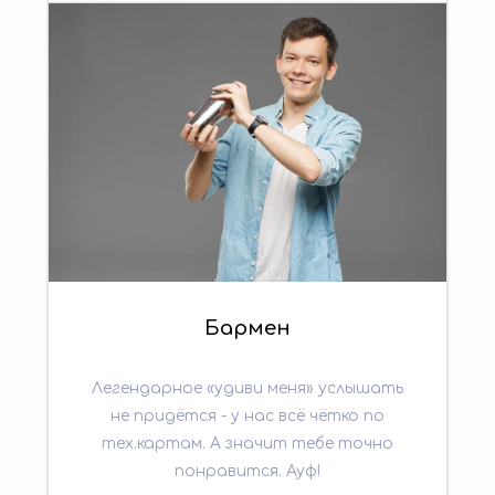
Бармен
Легендарное «удиви меня» услышать
не придётся - у нас всё чётко по
тех.картам. А значит тебе точно
понравится. Ауф!