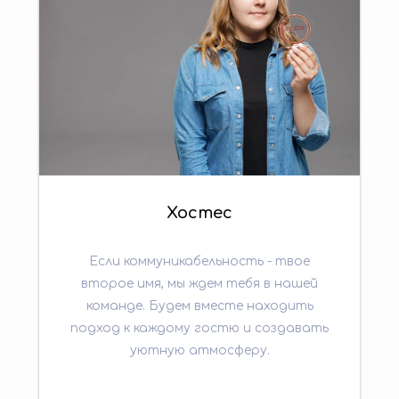
Хостес
Если коммуникабельность - твое
второе имя, мы ждем тебя в нашей
команде. Будем вместе находить
подход к каждому гостю и создавать
уютную атмосферу.