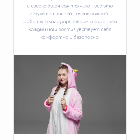
и сверкающая сан.техника - всё это
результат твоей - очень важной -
работы. Благодаря твоим стараниям
каждый наш гость чувствует себя
комфортно и безопасно.