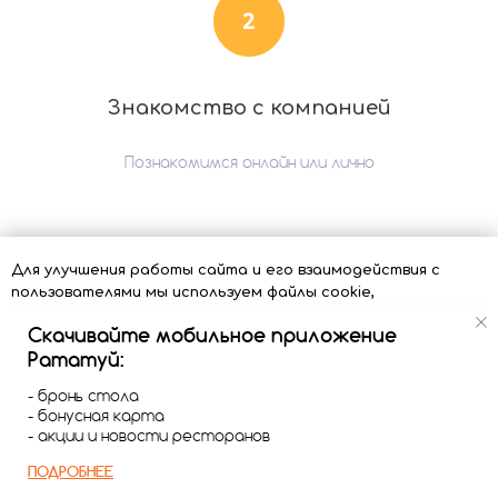
Знакомство с компанией
Познакомимся онлайн или лично
Для улучшения работы сайта и его взаимодействия с
пользователями мы используем файлы cookie,
Яндекс.Метрику Нажимая кнопку «Принять», Вы
Скачивайте мобильное приложение
разрешаете использование cookie-файлов, Яндекс.Метрики
Рататуй:
и даете согласие на обработку персональных данных
-
Политика конфиденциальности
- бронь стола
-
Согласие на обработку персональных данных
- бонусная карта
Стажировка
- акции и новости ресторанов
ПРИНЯТЬ
ПОДРОБНЕЕ
Выходишь на оплачиваемую стажировку